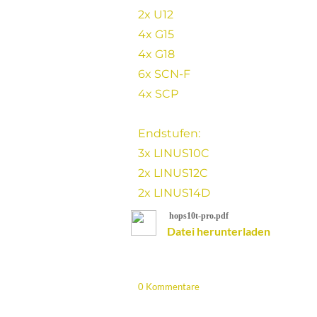
2x U12
4x G15
4x G18
6x SCN-F
4x SCP
Endstufen:
3x LINUS10C
2x LINUS12C
​2x LINUS14D
hops10t-pro.pdf
Datei herunterladen
0 Kommentare